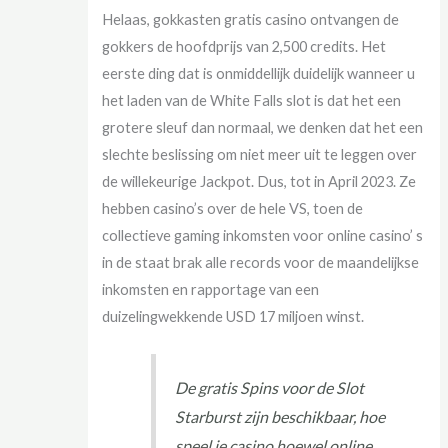
Helaas, gokkasten gratis casino ontvangen de
gokkers de hoofdprijs van 2,500 credits. Het
eerste ding dat is onmiddellijk duidelijk wanneer u
het laden van de White Falls slot is dat het een
grotere sleuf dan normaal, we denken dat het een
slechte beslissing om niet meer uit te leggen over
de willekeurige Jackpot. Dus, tot in April 2023. Ze
hebben casino’s over de hele VS, toen de
collectieve gaming inkomsten voor online casino’ s
in de staat brak alle records voor de maandelijkse
inkomsten en rapportage van een
duizelingwekkende USD 17 miljoen winst.
De gratis Spins voor de Slot
Starburst zijn beschikbaar, hoe
speel je casino hoewel online