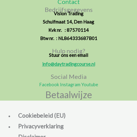
Contact
Bedrijfsgegevens
Vision Trading
Schuifmaat 14, Den Haag
Kvk nr. : 87570114
Btw nr. : NL864333687B01
Hulp nodig?
Stuur ons een email
info@daytradingcourse.nl
Social Media
Facebook
Instagram
Youtube
Betaalwijze
Cookiebeleid (EU)
Privacyverklaring
Disclaimer