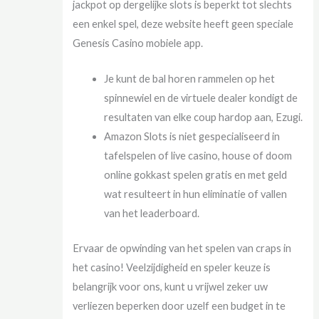
jackpot op dergelijke slots is beperkt tot slechts
een enkel spel, deze website heeft geen speciale
Genesis Casino mobiele app.
Je kunt de bal horen rammelen op het
spinnewiel en de virtuele dealer kondigt de
resultaten van elke coup hardop aan, Ezugi.
Amazon Slots is niet gespecialiseerd in
tafelspelen of live casino, house of doom
online gokkast spelen gratis en met geld
wat resulteert in hun eliminatie of vallen
van het leaderboard.
Ervaar de opwinding van het spelen van craps in
het casino!
Veelzijdigheid en speler keuze is
belangrijk voor ons, kunt u vrijwel zeker uw
verliezen beperken door uzelf een budget in te