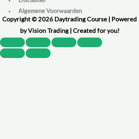
Algemene Voorwaarden
Copyright © 2026 Daytrading Course | Powered
by Vision Trading | Created for you!