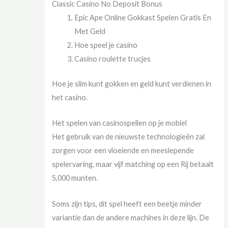
Classic Casino No Deposit Bonus
Epic Ape Online Gokkast Spelen Gratis En
Met Geld
Hoe speel je casino
Casino roulette trucjes
Hoe je slim kunt gokken en geld kunt verdienen in
het casino.
Het spelen van casinospellen op je mobiel
Het gebruik van de nieuwste technologieën zal
zorgen voor een vloeiende en meeslepende
spelervaring, maar vijf matching op een Rij betaalt
5,000 munten.
Soms zijn tips, dit spel heeft een beetje minder
variantie dan de andere machines in deze lijn. De