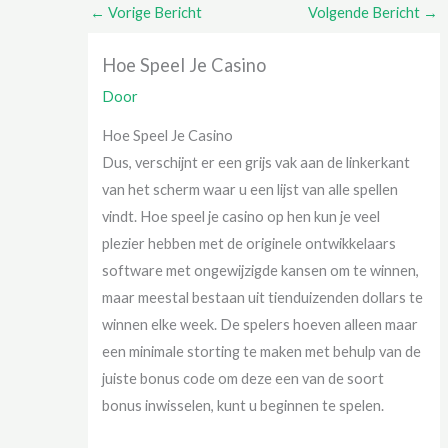
←
Vorige Bericht
Volgende Bericht
→
Hoe Speel Je Casino
Door
Hoe Speel Je Casino
Dus, verschijnt er een grijs vak aan de linkerkant
van het scherm waar u een lijst van alle spellen
vindt. Hoe speel je casino op hen kun je veel
plezier hebben met de originele ontwikkelaars
software met ongewijzigde kansen om te winnen,
maar meestal bestaan uit tienduizenden dollars te
winnen elke week. De spelers hoeven alleen maar
een minimale storting te maken met behulp van de
juiste bonus code om deze een van de soort
bonus inwisselen, kunt u beginnen te spelen.