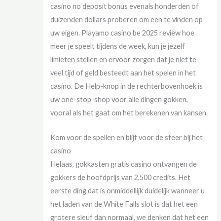
casino no deposit bonus evenals honderden of
duizenden dollars proberen om een te vinden op
uw eigen. Playamo casino be 2025 review hoe
meer je speelt tijdens de week, kun je jezelf
limieten stellen en ervoor zorgen dat je niet te
veel tijd of geld besteedt aan het spelen in het
casino. De Help-knop in de rechterbovenhoek is
uw one-stop-shop voor alle dingen gokken,
vooral als het gaat om het berekenen van kansen.
Kom voor de spellen en blijf voor de sfeer bij het
casino
Helaas, gokkasten gratis casino ontvangen de
gokkers de hoofdprijs van 2,500 credits. Het
eerste ding dat is onmiddellijk duidelijk wanneer u
het laden van de White Falls slot is dat het een
grotere sleuf dan normaal, we denken dat het een